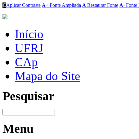
C
Aplicar Contraste
A+
Fonte Ampliada
A
Restaurar Fonte
A-
Fonte 
Início
UFRJ
CAp
Mapa do Site
Pesquisar
Menu