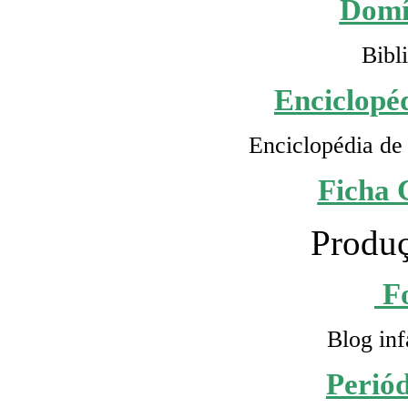
Domí
Bibl
Enciclopéd
Enciclopédia de 
Ficha 
Produç
F
Blog inf
Perió