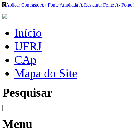
C
Aplicar Contraste
A+
Fonte Ampliada
A
Restaurar Fonte
A-
Fonte 
Início
UFRJ
CAp
Mapa do Site
Pesquisar
Menu