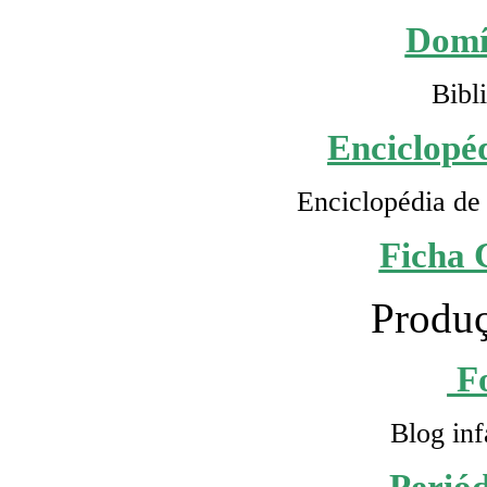
Domí
Bibl
Enciclopéd
Enciclopédia de 
Ficha 
Produç
F
Blog inf
Perió