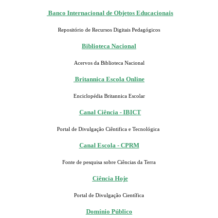
Banco Internacional de Objetos Educacionais
Repositório de Recursos Digitais Pedagógicos
Biblioteca Nacional
Acervos da Biblioteca Nacional
Britannica Escola Online
Enciclopédia Britannica Escolar
Canal Ciência - IBICT
Portal de Divulgação Ciêntifica e Tecnológica
Canal Escola - CPRM
Fonte de pesquisa sobre Ciências da Terra
Ciência Hoje
Portal de Divulgação Científica
Domínio Público