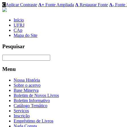
C
Aplicar Contraste
A+
Fonte Ampliada
A
Restaurar Fonte
A-
Fonte 
Início
UFRJ
CAp
Mapa do Site
Pesquisar
Menu
Nossa História
Sobre o acervo
Base Minerva
Boletim de Novos Livros
Boletim Informativo
Catálogo Temático
Serviços
Inscrição
Empréstimo de Livros
Nada Consta